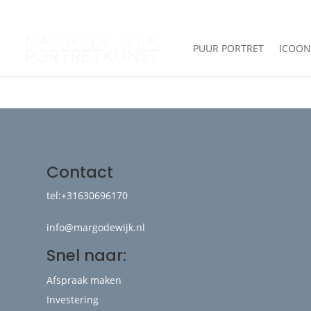
Winkel
PUUR PORTRET
ICOON
Contact
tel:+31630696170
info@margodewijk.nl
Snel naar:
Afspraak maken
Investering